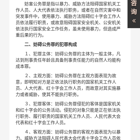
咨
妨害公务罪是指以暴力、威胁方法阻碍国家机关工
作人员、人大代表依法执行职务，或者在自然灾害中和
询
突发事件中，使用暴力、威胁方法阻碍红十字会工作人
员依法履行职责，或故意阻碍国家安全机关、公安机关
依法执行国家安全工作任务，虽未使用暴力，但造成严
重后果的行为。
二、妨碍公务罪的犯罪构成
１、犯罪主体：妨碍公务罪的主体为一般主体，凡
达到刑事责任年龄且具备刑事责任能力的自然人均能构
成本罪。
２、主观方面：妨碍公务罪在主观方面表现为故
意，即明知对方是正依法执行职务的国家机关工作人
员、人大代表、红十字会工作人员，而故意对其实施暴
力或者威胁，使其不能执行职务。
３、犯罪客体：妨碍公务罪侵犯的客体是国家机关
和红十字会的公务活动。侵犯的对象只能是正在依法执
行职务、履行职责的国家机关工作人员、人民代表大会
代表和红十字会工作人员。
４、客观方面：妨碍公务罪的客观方面表现为以暴
力、威胁方法阻碍人民代表大会代表十字会工作人员依