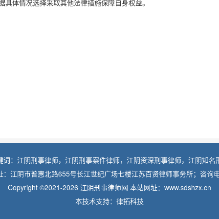
据具体情况选择采取其他法律措施保障自身权益。
键词：江阴刑事律师，江阴刑事案件律师，江阴资深刑事律师，江阴知名
：江阴市普惠北路655号长江世纪广场七楼江苏百贤律师事务所；咨询电话：1
Copyright ©2021-2026 江阴刑事律师网 本站网址：www.sdshzx.cn
本技术支持：律拓科技