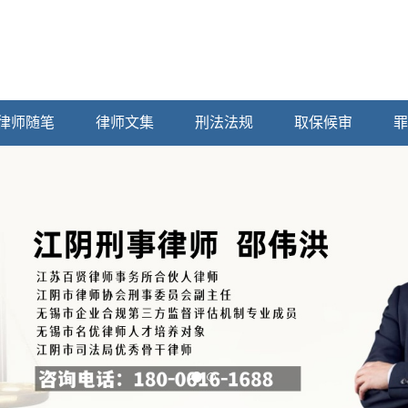
律师随笔
律师文集
刑法法规
取保候审
罪