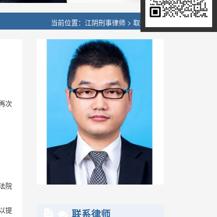
当前位置：
江阴刑事律师
>
取保候审
再次
法院
以提
联系律师